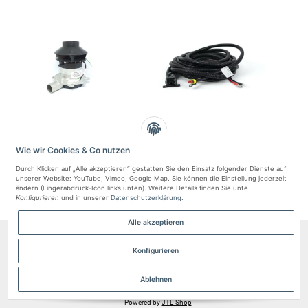
Autoterm AIR 2D 12V Gebläse –
Kabelbaum für die Stromversorgung AIR
Kabe
Originales Ersatzlüfterrad
2D, 4D, 8D 12V
Ve
Wie wir Cookies & Co nutzen
869,23 zł
*
148,89 zł
*
Durch Klicken auf „Alle akzeptieren“ gestatten Sie den Einsatz folgender Dienste auf
unserer Website: YouTube, Vimeo, Google Map. Sie können die Einstellung jederzeit
ändern (Fingerabdruck-Icon links unten). Weitere Details finden Sie unte
Konfigurieren
und in unserer
Datenschutzerklärung
.
Alle akzeptieren
Informationen
Konfigurieren
Gesetzliche Informationen
Ablehnen
* Alle Preise inkl. gesetzlicher USt., zzgl.
Versand
.
Powered by
JTL-Shop