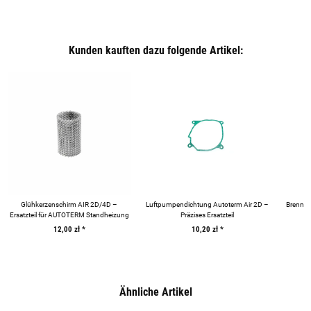
Kunden kauften dazu folgende Artikel:
Glühkerzenschirm AIR 2D/4D –
Luftpumpendichtung Autoterm Air 2D –
Brennk
Ersatzteil für AUTOTERM Standheizung
Präzises Ersatzteil
A
12,00 zł
*
10,20 zł
*
Ähnliche Artikel