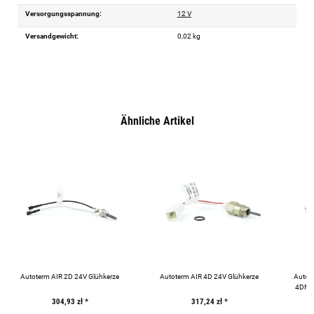
Versorgungsspannung:
12 V
Versandgewicht:
0,02 kg
Ähnliche Artikel
Autoterm AIR 2D 24V Glühkerze
Autoterm AIR 4D 24V Glühkerze
Autot
4DM2 
304,93 zł
*
317,24 zł
*