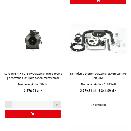
Autoterm AIR 9D-24V Ogrzewanie postojowe
Kompletny system ogrzewania Autoterm Air
powietrzne 8kW (bez panelu sterowania)
2D 2kW
Numer artykułu 69657
Numer artykułu 77714VAR
3.676,91 zł
*
2.779,81 zł -
3.344,59 zł
*
Do artykułu