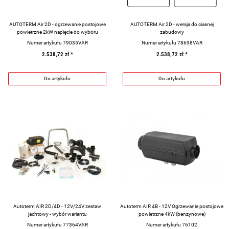
AUTOTERM Air 2D - ogrzewanie postojowe
AUTOTERM Air 2D - wersja do ciasnej
powietrzne 2kW napięcie do wyboru
zabudowy
Numer artykułu 79035VAR
Numer artykułu 78698VAR
2.538,72 zł
*
2.538,72 zł
*
Do artykułu
Do artykułu
Autoterm AIR 2D/4D - 12V/24V zestaw
Autoterm AIR 4B - 12V Ogrzewanie postojowe
jachtowy - wybór wariantu
powietrzne 4kW (benzynowe)
Numer artykułu 77364VAR
Numer artykułu 76102