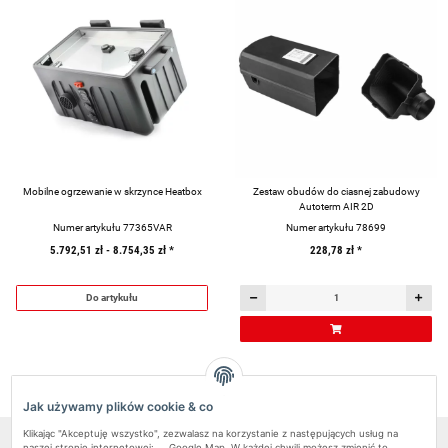
Mobilne ogrzewanie w skrzynce Heatbox
Zestaw obudów do ciasnej zabudowy
Autoterm AIR 2D
Numer artykułu 77365VAR
Numer artykułu 78699
5.792,51 zł -
8.754,35 zł
*
228,78 zł
*
Do artykułu
Artykuł 1 - 10 z 10
Jak używamy plików cookie & co
Klikając "Akceptuję wszystko", zezwalasz na korzystanie z następujących usług na
naszej stronie internetowej: , , Google Map. W każdej chwili możesz zmienić to