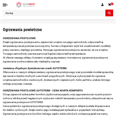
0
Ogrzewania powietrzne
OGRZEWANIA POSTOJOWE
Dzięki ogrzewaniu postojowemu zapewnisz wnętrzu swojego samochodu odpowiednią
temperaturę nawet podczas surowej zimy. Koniec z drapaniem szyb lub oczekiwaniem na efekty
pracy nawiewu ciepłego powietrza. Stosując ogrzewanie postojowe, sprawisz, że we wnętrzu
Twojego samochodu zawsze panować będzie odpowiednia temperatura.
W ofercie naszego sklepu Autoterm znajdują się zestawy montażowe, ogrzewania postojowe,
ogrzewania wodne a także cały niezbędny osprzęt.
Jesteśmy oficjalnym dystrybutorem marki AUTOTERM.
Oferowane w naszym sklepie zestawy ogrzewania postojowego oraz pozostałe modele sprawdzą
się nawet w bardzo trudnych warunkach pogodowych. Można je wykorzystać do ogrzania
wnętrza samochodów osobowych, dostawczych i ciężarowych, łodzi, jachtów, a także różnego
rodzaju przyczep i naczep.
OGRZEWANIA POSTOJOWE AUTOTERM - CENA WARTA KOMFORTU
Chcąc zapewnić sobie pełen komfort użytkowania pojazdu oraz zagwarantować wysoki poziom
ochrony silnika przed negatywnym wpływem niskich temperatur, powinniśmy zdecydować się na
ogrzewanie postojowe AUTOTERM.
Cena systemów ogrzewania postojowego dostępnych w naszym sklepie została dopasowana
do realiów rynkowych, dzięki czemu jego instalacja jest opłacalna w pojazdach różnej klasy.
Ogrzewanie postojowe to komfort, którego ciężko sobie odmówić, zwłaszcza jeżeli nie mamy