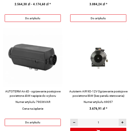
2.564,30 zł -
4.174,60 zł
*
3.084,24 zł
*
Do artykułu
Do artykułu
AUTOTERM Air 4D - ogrzewanie postojowe
Autoterm AIR 9D-12V Ogrzewanie postojowe
powietrzne 4kW napięcie do wyboru
powietrzne 8kW (bez panelu sterowania)
Numer artykułu 79036VAR
Numer artykułu 69057
Cena na żądanie
3.676,91 zł
*
Do artykułu