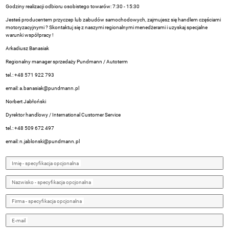
Godziny realizacji odbioru osobistego towarów: 7:30 - 15:30
Jesteś producentem przyczep lub zabudów samochodowych, zajmujesz się handlem częściami
motoryzacyjnymi ? Skontaktuj się z naszymi regionalnymi menedżerami i uzyskaj specjalne
warunki współpracy !
Arkadiusz Banasiak
Regionalny manager sprzedaży Pundmann / Autoterm
tel.: +48 571 922 793
email:
a.banasiak@pundmann.pl
Norbert Jabłoński
Dyrektor handlowy / International Customer Service
tel.: +48 509 672 497
email:
n.jablonski@pundmann.pl
Imię
- specyfikacja opcjonalna
Nazwisko
- specyfikacja opcjonalna
Firma
- specyfikacja opcjonalna
E-mail