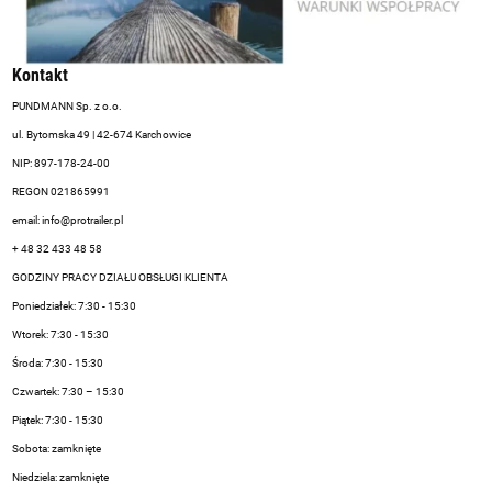
Kontakt
PUNDMANN Sp. z o.o.
ul. Bytomska 49 | 42-674 Karchowice
NIP: 897-178-24-00
REGON 021865991
email:
info@protrailer.pl
+ 48 32 433 48 58
GODZINY PRACY DZIAŁU OBSŁUGI KLIENTA
Poniedziałek: 7:30 - 15:30
Wtorek: 7:30 - 15:30
Środa: 7:30 - 15:30
Czwartek: 7:30 – 15:30
Piątek: 7:30 - 15:30
Sobota: zamknięte
Niedziela: zamknięte