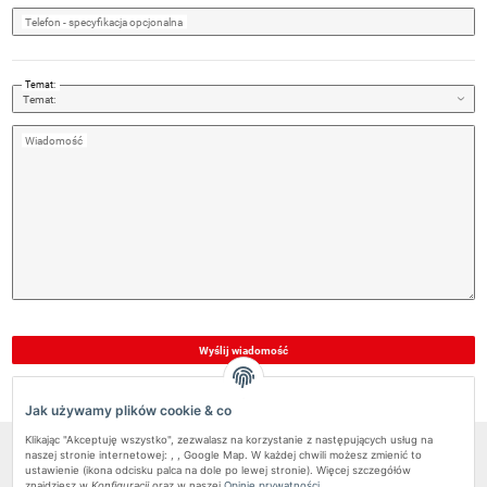
Telefon
- specyfikacja opcjonalna
Temat:
Wiadomość
Wyślij wiadomość
Jak używamy plików cookie & co
Klikając "Akceptuję wszystko", zezwalasz na korzystanie z następujących usług na
naszej stronie internetowej: , , Google Map. W każdej chwili możesz zmienić to
Pundmann Sp.z o.o.
ustawienie (ikona odcisku palca na dole po lewej stronie). Więcej szczegółów
znajdziesz w
Konfiguracji
oraz w naszej
Opinie prywatności
.