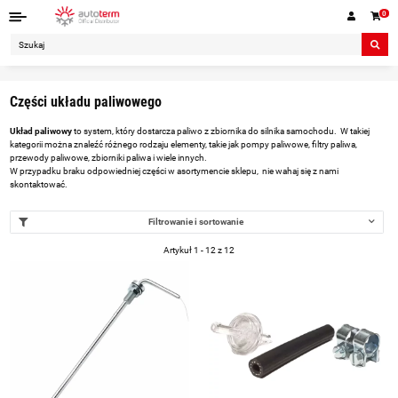
0
Części układu paliwowego
Układ paliwowy
to system, który dostarcza paliwo z zbiornika do silnika samochodu. W takiej
kategorii można znaleźć różnego rodzaju elementy, takie jak pompy paliwowe, filtry paliwa,
przewody paliwowe, zbiorniki paliwa i wiele innych.
W przypadku braku odpowiedniej części w asortymencie sklepu, nie wahaj się z nami
skontaktować.
Filtrowanie i sortowanie
Artykuł 1 - 12 z 12