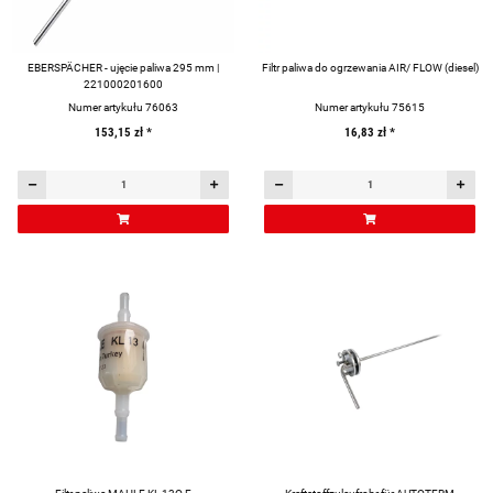
EBERSPÄCHER - ujęcie paliwa 295 mm |
Filtr paliwa do ogrzewania AIR/ FLOW (diesel)
221000201600
Numer artykułu 76063
Numer artykułu 75615
153,15 zł
*
16,83 zł
*