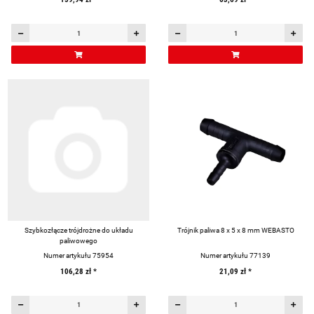
Szybkozłącze trójdrożne do układu
Trójnik paliwa 8 x 5 x 8 mm WEBASTO
paliwowego
Numer artykułu 75954
Numer artykułu 77139
106,28 zł
*
21,09 zł
*