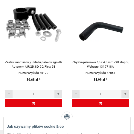
Zestaw montażowy układu paliwowego dla
Złączka paliwowa 7,5 x 4,5 mm - 90 stopni,
Autoterm AIR 2D, 8D, 9D, Flow 5B
Webasto 1319718A
Numer artykułu 76170
Numer artykułu 77851
30,68 zł
*
84,99 zł
*
Artykuł 1 - 12 z 12
Jak używamy plików cookie & co