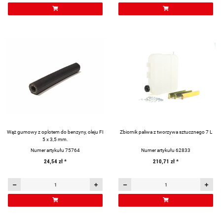
Wąż gumowy z oplotem do benzyny, oleju FI
Zbiornik paliwa z tworzywa sztucznego 7 L
5 x 3,5 mm.
Numer artykułu 75764
Numer artykułu 62833
24,54 zł
*
210,71 zł
*