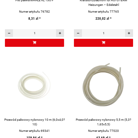
Filtr paliwa MAHLE KL 13O F
Kraftstoffzulaufrohr für AUTOTERM
Heizungen – Edelstahl
Numer artykułu 76782
Numer artykułu 77765
8,31 zł
*
220,02 zł
*
Przewód paliwowy nylonowy 10 m (6,0x4,0?
Przewód paliwowy nylonowy 5,5 m (5,3?
10)
1,65x5,5)
Numer artykułu 69341
Numer artykułu 77020
159,94 zł
*
63,69 zł
*