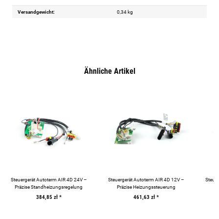
Versandgewicht:
0,34 kg
Ähnliche Artikel
Steuergerät Autoterm AIR 4D 24V –
Steuergerät Autoterm AIR 4D 12V –
Steuer
Präzise Standheizungsregelung
Präzise Heizungssteuerung
384,85 zł
*
461,63 zł
*