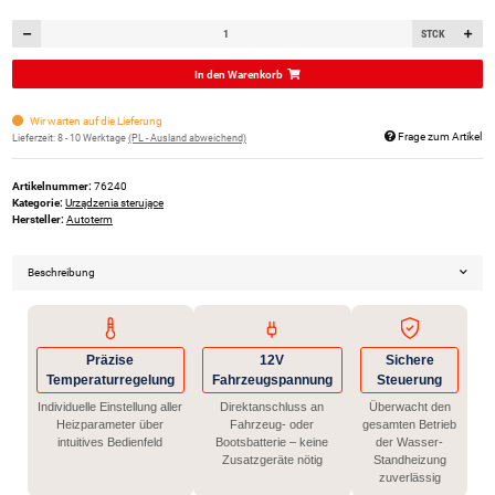
STCK
In den Warenkorb
Wir warten auf die Lieferung
Frage zum Artikel
Lieferzeit:
8 - 10 Werktage
(PL - Ausland abweichend)
Artikelnummer:
76240
Kategorie:
Urządzenia sterujące
Hersteller:
Autoterm
Beschreibung
Präzise
12V
Sichere
Temperaturregelung
Fahrzeugspannung
Steuerung
Individuelle Einstellung aller
Direktanschluss an
Überwacht den
Heizparameter über
Fahrzeug- oder
gesamten Betrieb
intuitives Bedienfeld
Bootsbatterie – keine
der Wasser-
Zusatzgeräte nötig
Standheizung
zuverlässig