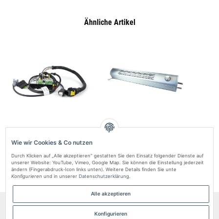
Ähnliche Artikel
AUTOTERM Flow 14D 12V Steuergerät
Konvektor mit Gebläse 12V – Effiziente
Passiver
– Original Ersatzteil
Fahrzeugheizung
Wie wir Cookies & Co nutzen
806,81 zł
*
851,79 zł
*
Durch Klicken auf „Alle akzeptieren“ gestatten Sie den Einsatz folgender Dienste auf
unserer Website: YouTube, Vimeo, Google Map. Sie können die Einstellung jederzeit
ändern (Fingerabdruck-Icon links unten). Weitere Details finden Sie unte
Konfigurieren
und in unserer
Datenschutzerklärung
.
Alle akzeptieren
Informationen
Konfigurieren