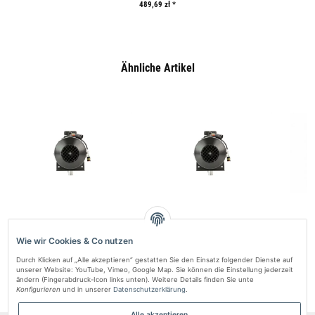
489,69 zł
*
Ähnliche Artikel
Autoterm AIR 9D-12V. Luft-
Autoterm AIR 9D-24V. Luft-
Autot
Standheizung 8kW (ohne Bedienfeld)
Standheizung 8kW (ohne Bedienfeld)
Was
Wie wir Cookies & Co nutzen
3.676,91 zł
*
3.676,91 zł
*
Durch Klicken auf „Alle akzeptieren“ gestatten Sie den Einsatz folgender Dienste auf
unserer Website: YouTube, Vimeo, Google Map. Sie können die Einstellung jederzeit
ändern (Fingerabdruck-Icon links unten). Weitere Details finden Sie unte
Konfigurieren
und in unserer
Datenschutzerklärung
.
Alle akzeptieren