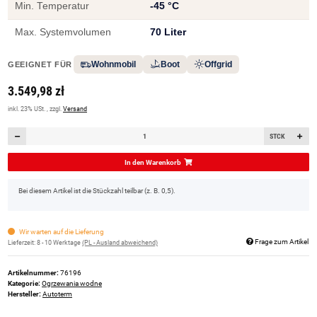
Min. Temperatur
-45 °C
Max. Systemvolumen
70 Liter
Wohnmobil
Boot
Offgrid
GEEIGNET FÜR
3.549,98 zł
inkl. 23% USt. , zzgl.
Versand
STCK
In den Warenkorb
x
Bei diesem Artikel ist die Stückzahl teilbar (z. B. 0,5).
Wir warten auf die Lieferung
Frage zum Artikel
Lieferzeit:
8 - 10 Werktage
(PL - Ausland abweichend)
Artikelnummer:
76196
Kategorie:
Ogrzewania wodne
Hersteller:
Autoterm