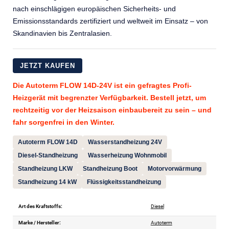
nach einschlägigen europäischen Sicherheits- und
Emissionsstandards zertifiziert und weltweit im Einsatz – von
Skandinavien bis Zentralasien.
JETZT KAUFEN
Die Autoterm FLOW 14D-24V ist ein gefragtes Profi-
Heizgerät mit begrenzter Verfügbarkeit. Bestell jetzt, um
rechtzeitig vor der Heizsaison einbaubereit zu sein – und
fahr sorgenfrei in den Winter.
Autoterm FLOW 14D
Wasserstandheizung 24V
Diesel-Standheizung
Wasserheizung Wohnmobil
Standheizung LKW
Standheizung Boot
Motorvorwärmung
Standheizung 14 kW
Flüssigkeitsstandheizung
Art des Kraftstoffs:
Diesel
Marke / Hersteller:
Autoterm