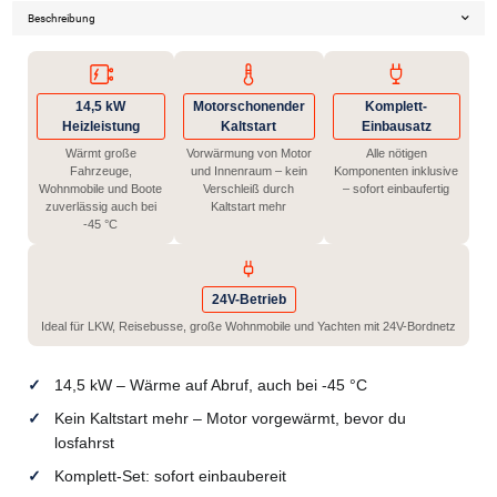
Beschreibung
14,5 kW
Motorschonender
Komplett-
Heizleistung
Kaltstart
Einbausatz
Wärmt große
Vorwärmung von Motor
Alle nötigen
Fahrzeuge,
und Innenraum – kein
Komponenten inklusive
Wohnmobile und Boote
Verschleiß durch
– sofort einbaufertig
zuverlässig auch bei
Kaltstart mehr
-45 °C
24V-Betrieb
Ideal für LKW, Reisebusse, große Wohnmobile und Yachten mit 24V-Bordnetz
14,5 kW – Wärme auf Abruf, auch bei -45 °C
Kein Kaltstart mehr – Motor vorgewärmt, bevor du
losfahrst
Komplett-Set: sofort einbaubereit