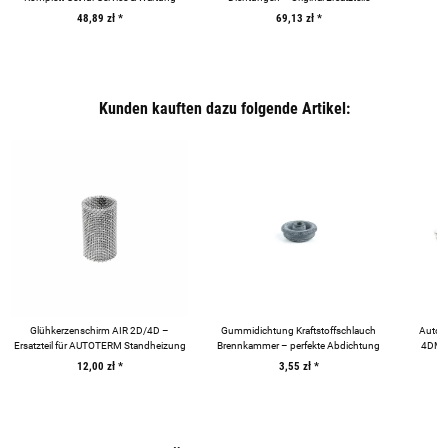
48,89 zł
*
69,13 zł
*
Kunden kauften dazu folgende Artikel:
Glühkerzenschirm AIR 2D/4D –
Gummidichtung Kraftstoffschlauch
Autot
Ersatzteil für AUTOTERM Standheizung
Brennkammer – perfekte Abdichtung
4DM2 
12,00 zł
*
3,55 zł
*