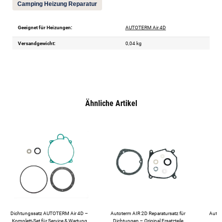
Camping Heizung Reparatur
Geeignet für Heizungen:
AUTOTERM Air 4D
Versandgewicht:
0,04 kg
Ähnliche Artikel
Dichtungssatz AUTOTERM Air 4D –
Autoterm AIR 2D Reparatursatz für
Autot
Komplett-Set für Service & Wartung
Dichtungen – Original Ersatzteile