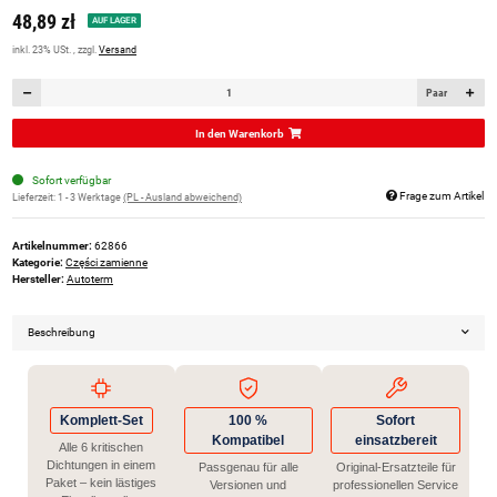
48,89 zł
AUF LAGER
inkl. 23% USt. , zzgl.
Versand
Paar
In den Warenkorb
Sofort verfügbar
Frage zum Artikel
Lieferzeit:
1 - 3 Werktage
(PL - Ausland abweichend)
Artikelnummer:
62866
Kategorie:
Części zamienne
Hersteller:
Autoterm
Beschreibung
Komplett-Set
100 %
Sofort
Kompatibel
einsatzbereit
Alle 6 kritischen
Dichtungen in einem
Passgenau für alle
Original-Ersatzteile für
Paket – kein lästiges
Versionen und
professionellen Service