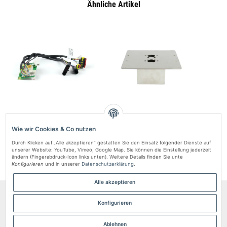
Ähnliche Artikel
Steuergerät Autoterm AIR 4D 12V –
Bodenmontageplatte 200x200x80 mm
AUT
Präzise Heizungssteuerung
für Autoterm AIR 4D Standheizung
Heizung
Wie wir Cookies & Co nutzen
461,63 zł
*
340,59 zł
*
Durch Klicken auf „Alle akzeptieren“ gestatten Sie den Einsatz folgender Dienste auf
unserer Website: YouTube, Vimeo, Google Map. Sie können die Einstellung jederzeit
ändern (Fingerabdruck-Icon links unten). Weitere Details finden Sie unte
Konfigurieren
und in unserer
Datenschutzerklärung
.
Alle akzeptieren
Informationen
Konfigurieren
Gesetzliche Informationen
Ablehnen