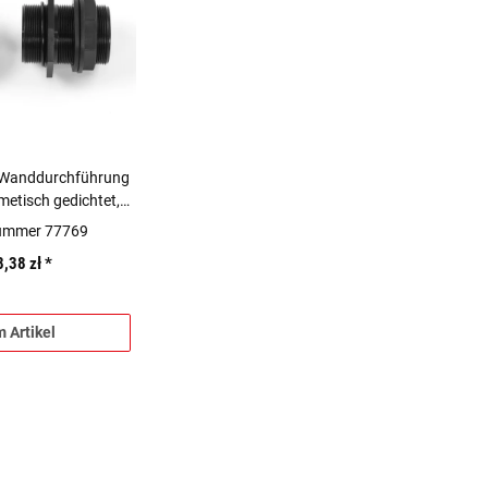
l-Wanddurchführung
etisch gedichtet,
plett-Set
nummer 77769
8,38 zł
*
 Artikel