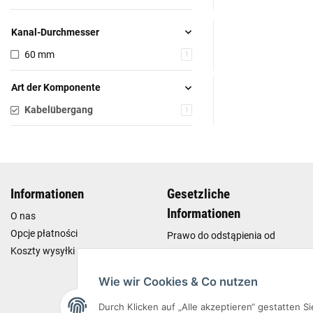
Kanal-Durchmesser
60 mm
1
Art der Komponente
Kabelübergang
1
Informationen
Gesetzliche
Informationen
O nas
Opcje płatności
Prawo do odstąpienia od
umowy
Koszty wysyłki
Regulamin
Wie wir Cookies & Co nutzen
Polityka prywatności
Reklamacje i zwroty
Durch Klicken auf „Alle akzeptieren“ gestatten 