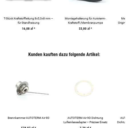
T-Stück Kraftstoffleitung 8x5,3x8 mm –
Montagehalterung für Autoterm-
Metal
für Standheizung
Kraftstoff-/Membranpumpe
Origina
16,08 zł
*
33,00 zł
*
Kunden kauften dazu folgende Artikel:
Brennkammer AUTOTERM Air 9D
AUTOTERM Air 9D Dichtung
AUTOT
Lufteinlassadapter – Präziser Ersatz
Dichtung