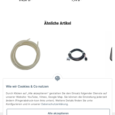
578,87 zł
*
7,70 zł
*
Ähnliche Artikel
Nylon-Kraftstoffschlauch 5,5 m für
Verlängerungskabel Kraftstoffpumpe
AUTOTER
AUTOTERM Heizungen
2,20 m – AUTOTERM Heizung
Bedienf
Wie wir Cookies & Co nutzen
63,69 zł
*
56,88 zł
*
Durch Klicken auf „Alle akzeptieren“ gestatten Sie den Einsatz folgender Dienste auf
unserer Website: YouTube, Vimeo, Google Map. Sie können die Einstellung jederzeit
ändern (Fingerabdruck-Icon links unten). Weitere Details finden Sie unte
Konfigurieren
und in unserer
Datenschutzerklärung
.
Alle akzeptieren