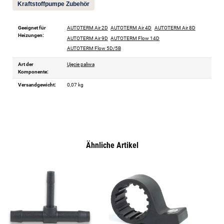
Kraftstoffpumpe Zubehör
Geeignet für
AUTOTERM Air 2D
AUTOTERM Air 4D
AUTOTERM Air 8D
Heizungen:
AUTOTERM Air 9D
AUTOTERM Flow 14D
AUTOTERM Flow 5D/5B
Art der
Ujęcie paliwa
Komponente:
Versandgewicht:
0,07 kg
Ähnliche Artikel