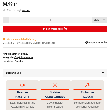
84,99 zł
inkl. 23% USt. , zzgl.
Versand
STCK
In den Warenkorb
Wir warten auf die Lieferung
Frage zum Artikel
Lieferzeit:
8 - 10 Werktage
(PL - Ausland abweichend)
Artikelnummer:
68623
Kategorie:
Części zamienne
Hersteller:
Autoterm
Beschreibung
Präzise
Stabiler
Einfacher
Passform
Kraftstofffluss
Tausch
Exakt gefertigt für alle
Gewährleistet
Schnelle Montage dank
Autoterm Air & Flow
gleichmäßige
definierter Gewinde-