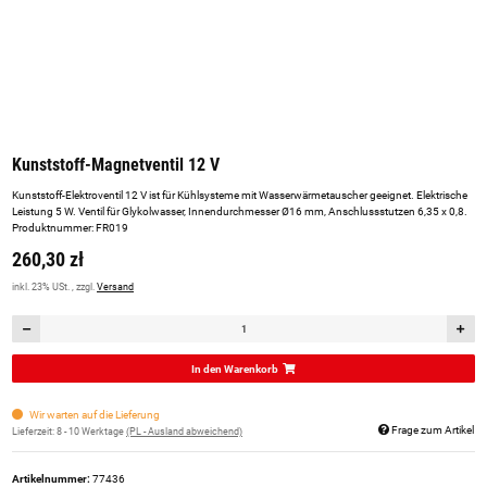
Kunststoff-Magnetventil 12 V
Kunststoff-Elektroventil 12 V ist für Kühlsysteme mit Wasserwärmetauscher geeignet. Elektrische
Leistung 5 W. Ventil für Glykolwasser, Innendurchmesser Ø16 mm, Anschlussstutzen 6,35 x 0,8.
Produktnummer: FR019
260,30 zł
inkl. 23% USt. , zzgl.
Versand
In den Warenkorb
Wir warten auf die Lieferung
Frage zum Artikel
Lieferzeit:
8 - 10 Werktage
(PL - Ausland abweichend)
Artikelnummer:
77436