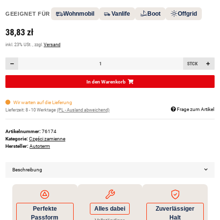
Wohnmobil
Vanlife
Boot
Offgrid
GEEIGNET FÜR
38,83 zł
inkl. 23% USt. , zzgl.
Versand
STCK
In den Warenkorb
Wir warten auf die Lieferung
Frage zum Artikel
Lieferzeit:
8 - 10 Werktage
(PL - Ausland abweichend)
Artikelnummer:
76174
Kategorie:
Części zamienne
Hersteller:
Autoterm
Beschreibung
Perfekte
Alles dabei
Zuverlässiger
Passform
Halt