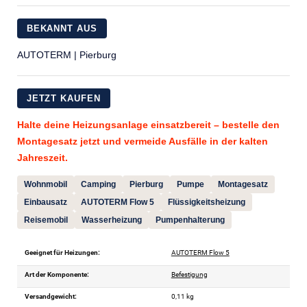
BEKANNT AUS
AUTOTERM | Pierburg
JETZT KAUFEN
Halte deine Heizungsanlage einsatzbereit – bestelle den
Montagesatz jetzt und vermeide Ausfälle in der kalten
Jahreszeit.
Wohnmobil
Camping
Pierburg
Pumpe
Montagesatz
Einbausatz
AUTOTERM Flow 5
Flüssigkeitsheizung
Reisemobil
Wasserheizung
Pumpenhalterung
Geeignet für Heizungen:
AUTOTERM Flow 5
Art der Komponente:
Befestigung
Versandgewicht:
0,11 kg