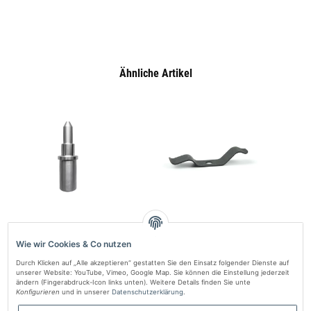
Ähnliche Artikel
Einbauwerkzeug Glühkerzensieb
Sensormontageelement für Autoterm
Gummi
Autoterm Air 2D 4D
Flow 5 – präzise Temperaturmessung
A
Wie wir Cookies & Co nutzen
46,43 zł
*
3,94 zł
*
Durch Klicken auf „Alle akzeptieren“ gestatten Sie den Einsatz folgender Dienste auf
unserer Website: YouTube, Vimeo, Google Map. Sie können die Einstellung jederzeit
ändern (Fingerabdruck-Icon links unten). Weitere Details finden Sie unte
Konfigurieren
und in unserer
Datenschutzerklärung
.