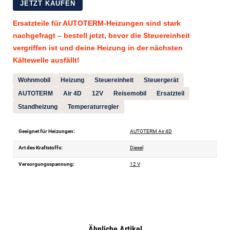
JETZT KAUFEN
Ersatzteile für AUTOTERM-Heizungen sind stark
nachgefragt – bestell jetzt, bevor die Steuereinheit
vergriffen ist und deine Heizung in der nächsten
Kältewelle ausfällt!
Wohnmobil
Heizung
Steuereinheit
Steuergerät
AUTOTERM
Air 4D
12V
Reisemobil
Ersatzteil
Standheizung
Temperaturregler
Geeignet für Heizungen:
AUTOTERM Air 4D
Art des Kraftstoffs:
Diesel
Versorgungsspannung:
12 V
Ähnliche Artikel