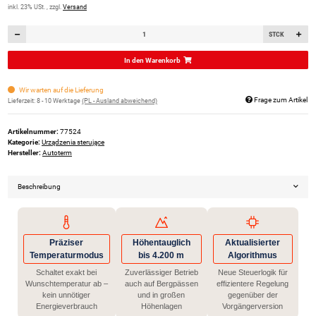
inkl. 23% USt. , zzgl.
Versand
STCK
In den Warenkorb
Wir warten auf die Lieferung
Frage zum Artikel
Lieferzeit:
8 - 10 Werktage
(PL - Ausland abweichend)
Artikelnummer:
77524
Kategorie:
Urządzenia sterujące
Hersteller:
Autoterm
Beschreibung
Präziser
Höhentauglich
Aktualisierter
Temperaturmodus
bis 4.200 m
Algorithmus
Schaltet exakt bei
Zuverlässiger Betrieb
Neue Steuerlogik für
Wunschtemperatur ab –
auch auf Bergpässen
effizientere Regelung
kein unnötiger
und in großen
gegenüber der
Energieverbrauch
Höhenlagen
Vorgängerversion