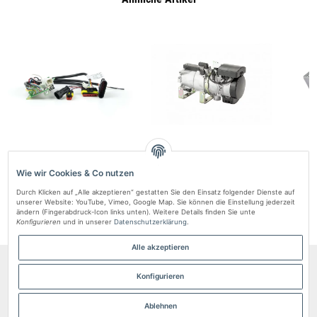
Steuergerät Autoterm AIR 4D 12V –
Autoterm FLOW 14D-12V – Diesel
Autote
präzise Heizungssteuerung
Wasser-Standheizung 14,5 kW
Mobi
Wie wir Cookies & Co nutzen
406,97 zł
*
3.549,98 zł
*
5.
Durch Klicken auf „Alle akzeptieren“ gestatten Sie den Einsatz folgender Dienste auf
unserer Website: YouTube, Vimeo, Google Map. Sie können die Einstellung jederzeit
ändern (Fingerabdruck-Icon links unten). Weitere Details finden Sie unte
Konfigurieren
und in unserer
Datenschutzerklärung
.
Alle akzeptieren
Informationen
Konfigurieren
Gesetzliche Informationen
Ablehnen
* Alle Preise inkl. gesetzlicher USt., zzgl.
Versand
.