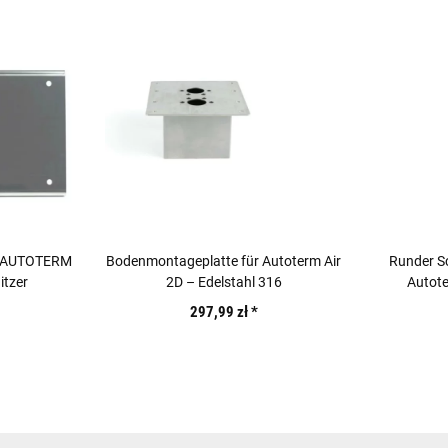
ür AUTOTERM
Bodenmontageplatte für Autoterm Air
Runder Sc
itzer
2D – Edelstahl 316
Autote
297,99 zł
*