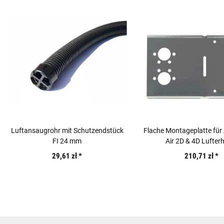
Luftansaugrohr mit Schutzendstück
Flache Montageplatte f
FI 24 mm
Air 2D & 4D Lufterh
29,61 zł
*
210,71 zł
*