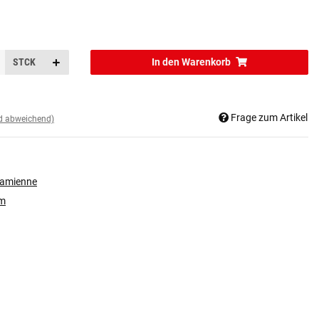
STCK
In den Warenkorb
Frage zum Artikel
nd abweichend)
zamienne
rm