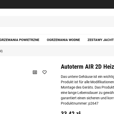
GRZEWANIA POWIETRZNE
OGRZEWANIA WODNE
ZESTAWY JACH
l)
Autoterm AIR 2D Heiz
Das untere Gehäuse ist ein wichti
Produkt ist für alle Modifikatione
Montage des Geräts. Das Produkt i
eine lange Lebensdauer zu gewährl
garantiert einen sicheren und korr
Produktnummer: p2647
33,42 zł