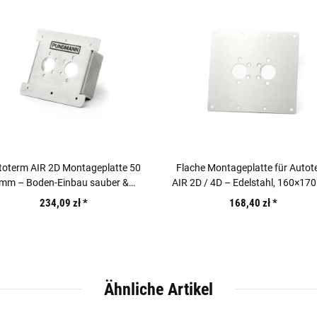
toterm AIR 2D Montageplatte 50
Flache Montageplatte für Autot
mm – Boden-Einbau sauber &
AIR 2D / 4D – Edelstahl, 160×17
platzsparend
234,09 zł
*
168,40 zł
*
Ähnliche Artikel