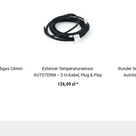
Abgas 24mm
Externer Temperatursensor
Runder Sc
AUTOTERM – 5 m Kabel, Plug & Play
Autote
126,09 zł
*