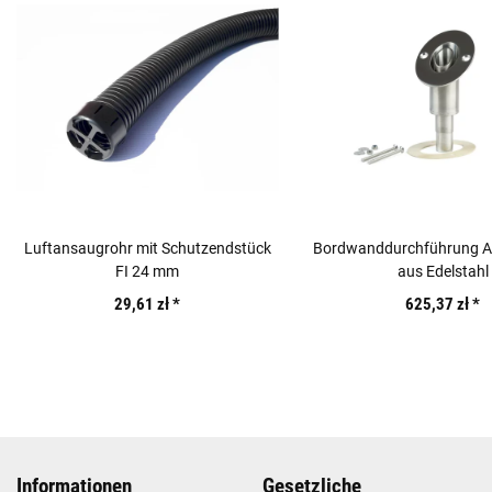
Luftansaugrohr mit Schutzendstück
Bordwanddurchführung 
FI 24 mm
aus Edelstahl
29,61 zł
*
625,37 zł
*
Informationen
Gesetzliche