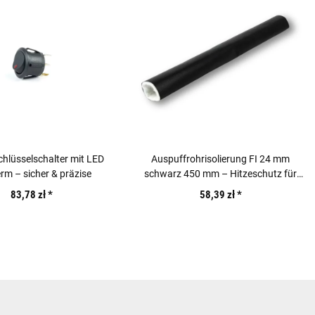
hlüsselschalter mit LED
Auspuffrohrisolierung FI 24 mm
rm – sicher & präzise
schwarz 450 mm – Hitzeschutz für
Standheizung
83,78 zł
*
58,39 zł
*