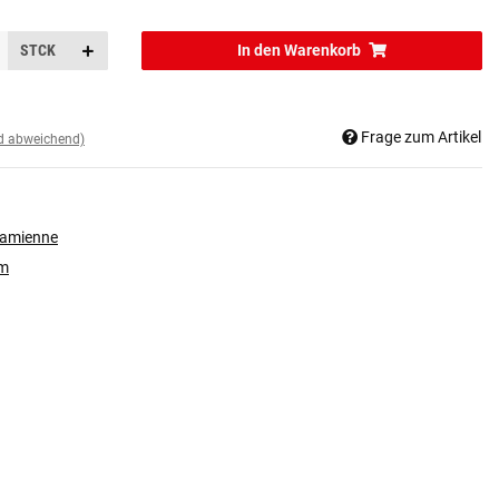
STCK
In den Warenkorb
Frage zum Artikel
nd abweichend)
zamienne
rm