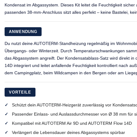
Kondensat im Abgassystem. Dieses Kit leitet die Feuchtigkeit sicher
passenden 38-mm-Anschluss sitzt alles perfekt – keine Bastelei, kei
ANWENDUNG
Du nutzt deine AUTOTERM-Standheizung regelmäßig im Wohnmobil,
Übergangs- oder Winterzeit. Durch Temperaturschwankungen sammelt
das Abgassystem angreift. Der Kondensatablass-Satz wird direkt 
14D integriert und leitet anfallende Feuchtigkeit kontrolliert nach a
dem Campingplatz, beim Wildcampen in den Bergen oder am Liegep
VORTEILE
Schützt dein AUTOTERM-Heizgerät zuverlässig vor Kondensats
Passender Einlass- und Auslassdurchmesser von Ø 38 mm für s
Kompatibel mit AUTOTERM Air 9D und AUTOTERM Flow 14D
Verlängert die Lebensdauer deines Abgassystems spürbar