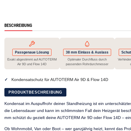
BESCHREIBUNG
Passgenaue Lösung
38 mm Einlass & Auslass
Schut
Exakt abgestimmt auf AUTOTERM
Optimaler Durchfluss durch
Verhinde
Air 9D und Flow 14D
passenden Rohrdurchmesser
Kondensatschutz für AUTOTERM Air 9D & Flow 14D
PRODUKTBESCHREIBUNG
Kondensat im Auspuffrohr deiner Standheizung ist ein unterschätztes
die Lebensdauer und kann im schlimmsten Fall dein Heizgerät besc
mm schützt du gezielt deine AUTOTERM Air 9D oder Flow 14D – einfa
Ob Wohnmobil, Van oder Boot – wer ganzjährig heizt, kennt das 