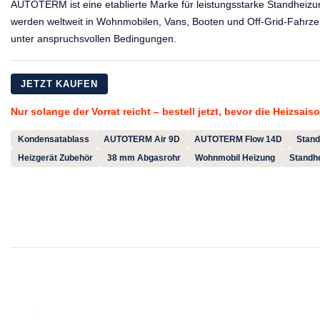
AUTOTERM ist eine etablierte Marke für leistungsstarke Standheizu
werden weltweit in Wohnmobilen, Vans, Booten und Off-Grid-Fahrzeu
unter anspruchsvollen Bedingungen.
JETZT KAUFEN
Nur solange der Vorrat reicht – bestell jetzt, bevor die Heizsai
Kondensatablass
AUTOTERM Air 9D
AUTOTERM Flow 14D
Stand
Heizgerät Zubehör
38 mm Abgasrohr
Wohnmobil Heizung
Standh