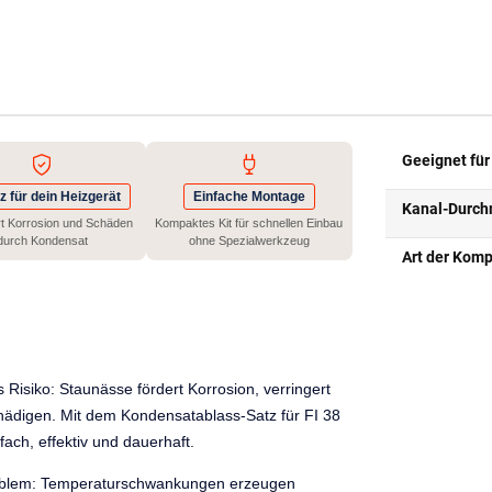
Geeignet für
z für dein Heizgerät
Einfache Montage
Kanal-Durch
rt Korrosion und Schäden
Kompaktes Kit für schnellen Einbau
durch Kondensat
ohne Spezialwerkzeug
Art der Kom
 Risiko: Staunässe fördert Korrosion, verringert
hädigen. Mit dem Kondensatablass-Satz für FI 38
ch, effektiv und dauerhaft.
Problem: Temperaturschwankungen erzeugen