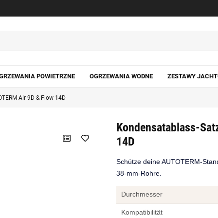
GRZEWANIA POWIETRZNE
OGRZEWANIA WODNE
ZESTAWY JACH
OTERM Air 9D & Flow 14D
Kondensatablass-Sat
14D
Schütze deine AUTOTERM-Standh
38-mm-Rohre.
Durchmesser
Kompatibilität