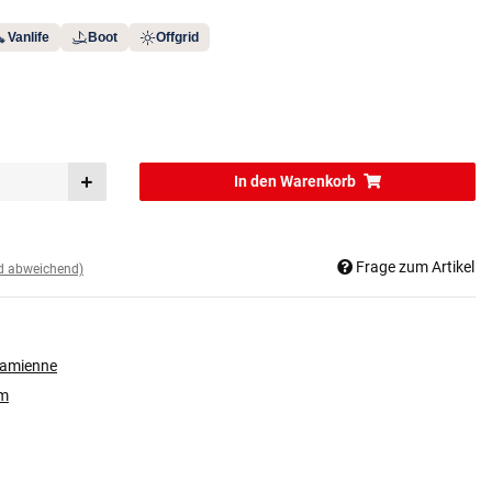
Vanlife
Boot
Offgrid
In den Warenkorb
Frage zum Artikel
nd abweichend)
zamienne
rm