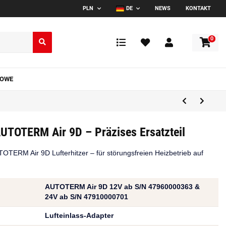
PLN
DE
NEWS
KONTAKT
0
TOWE
AUTOTERM Air 9D – Präzises Ersatzteil
UTOTERM Air 9D Lufterhitzer – für störungsfreien Heizbetrieb auf
AUTOTERM Air 9D 12V ab S/N 47960000363 &
24V ab S/N 47910000701
Lufteinlass-Adapter