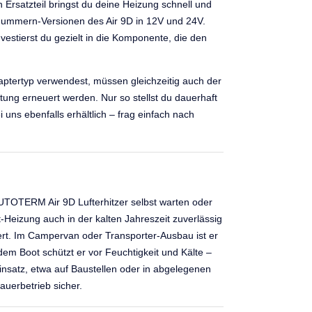
n Ersatzteil bringst du deine Heizung schnell und
nnummern-Versionen des Air 9D in 12V und 24V.
vestierst du gezielt in die Komponente, die den
daptertyp verwendest, müssen gleichzeitig auch der
ng erneuert werden. Nur so stellst du dauerhaft
 uns ebenfalls erhältlich – frag einfach nach
en AUTOTERM Air 9D Lufterhitzer selbst warten oder
-Heizung auch in der kalten Jahreszeit zuverlässig
t. Im Campervan oder Transporter-Ausbau ist er
dem Boot schützt er vor Feuchtigkeit und Kälte –
insatz, etwa auf Baustellen oder in abgelegenen
uerbetrieb sicher.