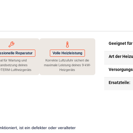
Geeignet für
ssionelle Reparatur
Volle Heizleistung
Art der Heiz
eal für Wartung und
Korrekte Luftzufuhr sichert die
tandsetzung deines
maximale Leistung deines 9-kW-
Versorgungs
TERM-Luftheizgeräts
Heizgeräts
Ersatzteile:
ioniert, ist ein defekter oder veralteter