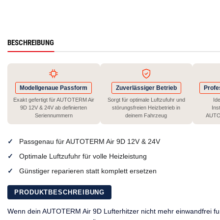
BESCHREIBUNG
Modellgenaue Passform
Zuverlässiger Betrieb
Profe
Exakt gefertigt für AUTOTERM Air
Sorgt für optimale Luftzufuhr und
Id
9D 12V & 24V ab definierten
störungsfreien Heizbetrieb in
Ins
Seriennummern
deinem Fahrzeug
AUTO
Passgenau für AUTOTERM Air 9D 12V & 24V
Optimale Luftzufuhr für volle Heizleistung
Günstiger reparieren statt komplett ersetzen
PRODUKTBESCHREIBUNG
Wenn dein AUTOTERM Air 9D Lufterhitzer nicht mehr einwandfrei funkt