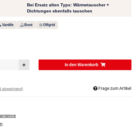
Bei Ersatz alten Typs: Wärmetauscher +
Dichtungen ebenfalls tauschen
Vanlife
Boot
Offgrid
In den Warenkorb
Frage zum Artikel
nd abweichend)
zamienne
rm