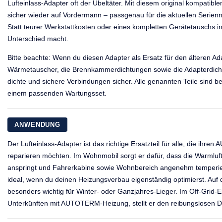
Lufteinlass-Adapter oft der Übeltäter. Mit diesem original kompatible
sicher wieder auf Vordermann – passgenau für die aktuellen Serie
Statt teurer Werkstattkosten oder eines kompletten Gerätetauschs in
Unterschied macht.
Bitte beachte: Wenn du diesen Adapter als Ersatz für den älteren A
Wärmetauscher, die Brennkammerdichtungen sowie die Adapterdichtu
dichte und sichere Verbindungen sicher. Alle genannten Teile sind bei
einem passenden Wartungsset.
ANWENDUNG
Der Lufteinlass-Adapter ist das richtige Ersatzteil für alle, die ihr
reparieren möchten. Im Wohnmobil sorgt er dafür, dass die Warmluft
anspringt und Fahrerkabine sowie Wohnbereich angenehm temperier
ideal, wenn du deinen Heizungsverbau eigenständig optimierst. Auf 
besonders wichtig für Winter- oder Ganzjahres-Lieger. Im Off-Grid-E
Unterkünften mit AUTOTERM-Heizung, stellt er den reibungslosen Da