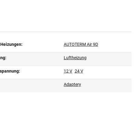
 Heizungen:
AUTOTERM Air 9D
ung:
Luftheizung
spannung:
12 V
24 V
Adaptery