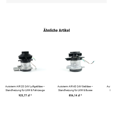
Ähnliche Artikel
Autoterm AIR 2D 24V Luftgebläse –
Autoterm AIR 4D 24V Gebläse –
Autot
Standheizung für LKW & Fahrzeuge
Standheizung für LKW & Busse
Luf
925,77 zł
*
856,14 zł
*