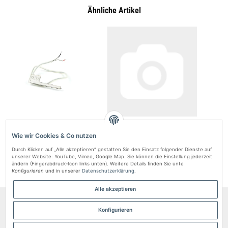
Ähnliche Artikel
Vorlauftemperaturfühler Autoterm AIR
Luftgebläse für Autoterm Air 4D 24V –
Luftein
9D / PLANAR 9D
Original Ersatzteil
Wie wir Cookies & Co nutzen
48,15 zł
*
911,89 zł
*
Durch Klicken auf „Alle akzeptieren“ gestatten Sie den Einsatz folgender Dienste auf
unserer Website: YouTube, Vimeo, Google Map. Sie können die Einstellung jederzeit
ändern (Fingerabdruck-Icon links unten). Weitere Details finden Sie unte
Konfigurieren
und in unserer
Datenschutzerklärung
.
Alle akzeptieren
Informationen
Konfigurieren
Gesetzliche Informationen