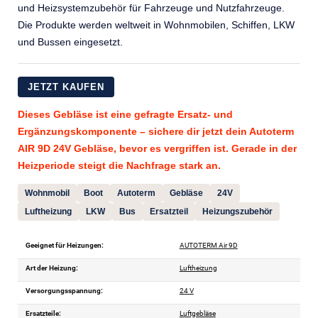
und Heizsystemzubehör für Fahrzeuge und Nutzfahrzeuge.
Die Produkte werden weltweit in Wohnmobilen, Schiffen, LKW
und Bussen eingesetzt.
JETZT KAUFEN
Dieses Gebläse ist eine gefragte Ersatz- und
Ergänzungskomponente – sichere dir jetzt dein Autoterm
AIR 9D 24V Gebläse, bevor es vergriffen ist. Gerade in der
Heizperiode steigt die Nachfrage stark an.
Wohnmobil
Boot
Autoterm
Gebläse
24V
Luftheizung
LKW
Bus
Ersatzteil
Heizungszubehör
Geeignet für Heizungen:
AUTOTERM Air 9D
Art der Heizung:
Luftheizung
Versorgungsspannung:
24 V
Ersatzteile:
Luftgebläse