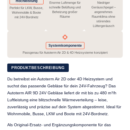
Hochleistung
Enorme Luftmenge für
Niedriger
schnelle Belüftung und
Geräuschpegel –
Perfekt für LKW, Busse,
Beheizung großer
angenehmes
Wohnmobile & Boote
Räume
Raumklima ohne
mit 24V-Bordnetz
störendes
Lüftergeräusch
Systemkomponente
Passgenau für Autoterm Air 2D & 4D Heizsysteme konzipiert
PRODUKTBESCHREIBUNG
Du betreibst ein Autoterm Air 2D oder 4D Heizsystem und
suchst das passende Gebläse für dein 24V-Fahrzeug? Das
Autoterm AIR 9D 24V Gebläse liefert dir mit bis zu 480 m³/h
Luftleistung eine blitzschnelle Wärmeverteilung – leise,
zuverlässig und präzise auf dein System abgestimmt. Ideal für
Wohnmobile, Busse, LKW und Boote mit 24V-Bordnetz.
Als Original-Ersatz- und Ergänzungskomponente für das