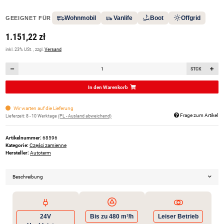
Wohnmobil
Vanlife
Boot
Offgrid
GEEIGNET FÜR
1.151,22 zł
inkl. 23% USt. , zzgl.
Versand
STCK
In den Warenkorb
Wir warten auf die Lieferung
Frage zum Artikel
Lieferzeit:
8 - 10 Werktage
(PL - Ausland abweichend)
Artikelnummer:
68596
Kategorie:
Części zamienne
Hersteller:
Autoterm
Beschreibung
24V
Bis zu 480 m³/h
Leiser Betrieb