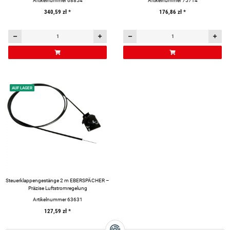
Artikelnummer 68854
Artikelnummer 75714
340,59 zł
*
176,86 zł
*
AUF LAGER
Steuerklappengestänge 2 m EBERSPÄCHER –
Präzise Luftstromregelung
Artikelnummer 63631
127,59 zł
*