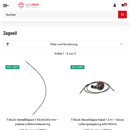
0
Zugseil
Filter und Sortierung
Artikel 1 - 3 von 3
AUF LAGER
AUF LAGER
T-Stück Verstellklappe Y 60x60x60 mm –
T-Stück Steuerklappe Kabel 1,5 m – Siroco
präzise Luftstromsteuerung
Lüftungsregelung ø60/90mm