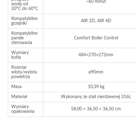
~60 minut
wodę od
20°C do 60°C
Kompatybilne
AIR 2D, AIR 4D
grzejniki
Kompatybilne
panele
Comfort Boiler Control
sterowania
Wymiary
484×270×272mm
kotła
Rozmiar
wlotu/wylotu
ø90mm
powietrza
Masa
10,39 kg
Materiał
Wykonany ze stali nierdzewnej 316L
Wymiary
58,00 × 36,50 × 36,50 cm
opakowania