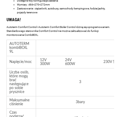
Dostępne trzy konfiguracje zasilania
Wymiary : 484×270×272mm
Zastosowanie : ciężarówki, autobusy, samochody kempingowe, łodzie/jachty,
pojazdy terenowe
UWAGA!
Autoterm Comfort Control i Autoterm Comfort Boiler Control różnią się oprogramowaniem.
Standardowego sterownika Comfort Control nie można zaktualizować do funkcji
monitorowania CombiBOIL.
AUTOTERM
kombiBOIL
9L
12V
24V
Napięcie/moc
230V 5
300W
600W
Liczba osób,
które mogą
brać
3
następujące
po sobie
prysznice
Maksymalne
3bary
ciśnienie
Czas
podgrzać