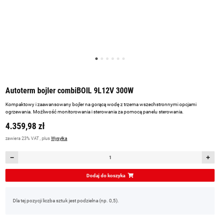
Autoterm bojler combiBOIL 9L12V 300W
Kompaktowy i zaawansowany bojler na gorącą wodę z trzema wszechstronnymi opcjami
ogrzewania. Możliwość monitorowania i sterowania za pomocą panelu sterowania.
4.359,98 zł
zawiera 23% VAT , plus
Wysyłka
Dodaj do koszyka
x
Dla tej pozycji liczba sztuk jest podzielna (np. 0,5).