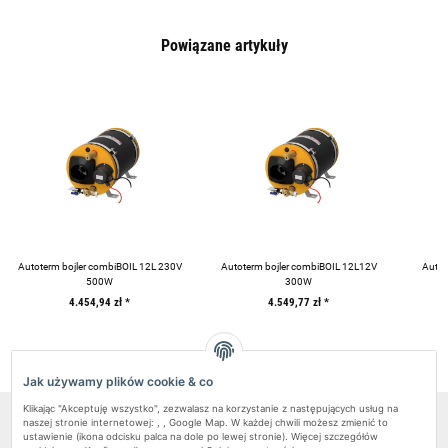
Powiązane artykuły
Autoterm bojler combiBOIL 12L 230V
Autoterm bojler combiBOIL 12L12V
Autot
500W
300W
4.454,94 zł
*
4.549,77 zł
*
Jak używamy plików cookie & co
Klikając "Akceptuję wszystko", zezwalasz na korzystanie z następujących usług na
naszej stronie internetowej: , , Google Map. W każdej chwili możesz zmienić to
Pundmann Sp.z o.o.
ustawienie (ikona odcisku palca na dole po lewej stronie). Więcej szczegółów