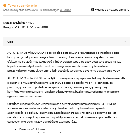
Towar na zamówienie
Pytanie dotyczące artykułu
Szacunkowy czas dostawy:
8 - 10 dni roboczych
w Polsce
Numer artykułu:
77407
Kategoria:
AUTOTERM combiBOIL
Opis
AUTOTERM CombiBOIL 9L to doskonale dostosowane rozwiązanie do instalacji, gdzie
każdy centymetr przestrzeni jest bardzo ważny. Ten zaawansowany system potrafi
efektywnie ogrzać i magazynować 9 litrów gorącej wody, co zazwyczaj wystarcza na trzy
kąpiele dla dorosłych osób. Idealnie wpisuje się w oczekiwania użytkowników
poszukujących kompaktowego, a jednocześnie wydajnego systemu ogrzewania wody.
AUTOTERM CombiBOIL 9L to nie tylko rozwiązanie dla pojazdów lądowych, ale również dla
jednostek pływających, zapewniając stały dostęp do ciepłej wody. To oznacza, że
podróżując zarówno po lądzie, jak i po wodzie, użytkownicy mogą cieszyć się
komfortowymi prysznicami i ciepłą wodą użytkową, bez konieczności martwienia się o
ograniczenia przestrzenne.
Urządzenie jest perfekcyjnie zintegrowane ze wszystkimi instalacjami AUTOTERM, co
sprawia, że stanowi łatwą rozbudowę dla obecnych użytkowników tej marki.
Jednocześnie, działa autonomicznie, zasilane energią elektryczną, co sprawia, że jest
niezależne od innych systemów. To praktyczne i wszechstronne rozwiązanie dla osób
ceniących wygodę i niezawodność podczas podróży.
Pojemność : 9 litrów