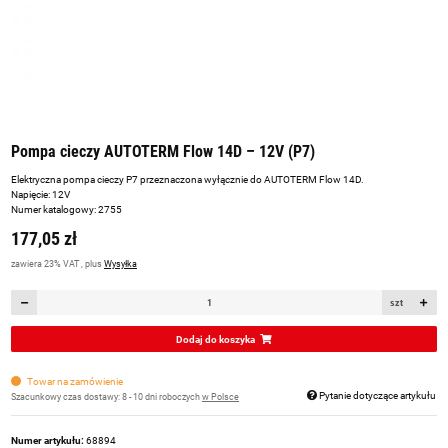
Pompa cieczy AUTOTERM Flow 14D – 12V (P7)
Elektryczna pompa cieczy P7 przeznaczona wyłącznie do AUTOTERM Flow 14D.
Napięcie: 12V
Numer katalogowy: 2755
177,05 zł
zawiera 23% VAT , plus
Wysyłka
szt
Dodaj do koszyka
Towar na zamówienie
Pytanie dotyczące artykułu
Szacunkowy czas dostawy:
8 - 10 dni roboczych
w Polsce
Numer artykułu:
68894