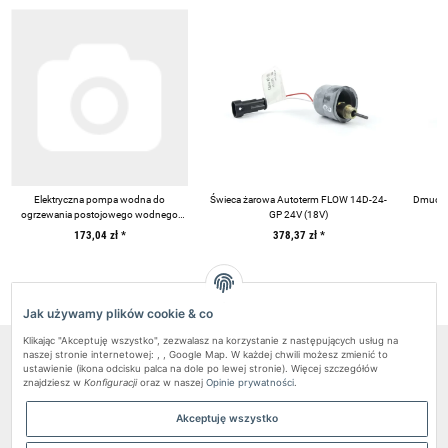
Elektryczna pompa wodna do
Świeca żarowa Autoterm FLOW 14D-24-
Dmucha
ogrzewania postojowego wodnego
GP 24V (18V)
Autoterm Flow 14D 24V
173,04 zł
*
378,37 zł
*
Jak używamy plików cookie & co
Klikając "Akceptuję wszystko", zezwalasz na korzystanie z następujących usług na
naszej stronie internetowej: , , Google Map. W każdej chwili możesz zmienić to
Pundmann Sp.z o.o.
ustawienie (ikona odcisku palca na dole po lewej stronie). Więcej szczegółów
znajdziesz w
Konfiguracji
oraz w naszej
Opinie prywatności
.
Informacje
Obsługa klienta
Akceptuję wszystko
Kontakt