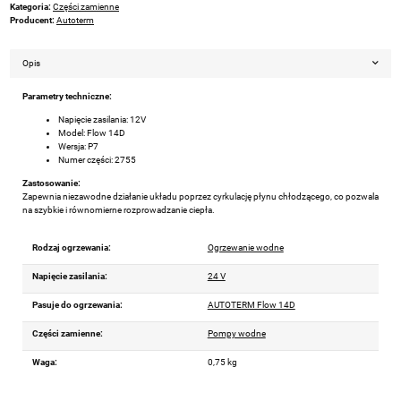
Kategoria:
Części zamienne
Producent:
Autoterm
Opis
Parametry techniczne:
Napięcie zasilania: 12V
Model: Flow 14D
Wersja: P7
Numer części: 2755
Zastosowanie:
Zapewnia niezawodne działanie układu poprzez cyrkulację płynu chłodzącego, co pozwala
na szybkie i równomierne rozprowadzanie ciepła.
Rodzaj ogrzewania:
Ogrzewanie wodne
Napięcie zasilania:
24 V
Pasuje do ogrzewania:
AUTOTERM Flow 14D
Części zamienne:
Pompy wodne
Waga:
0,75 kg