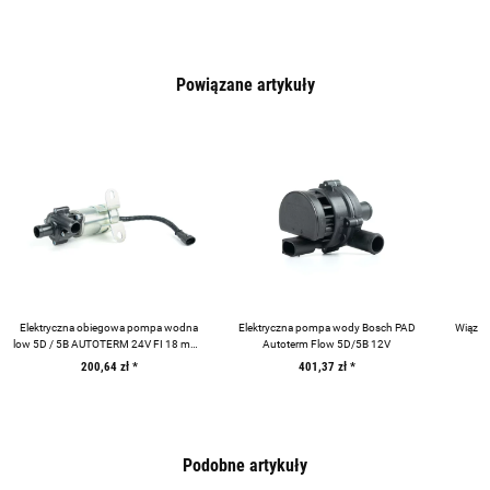
Powiązane artykuły
Elektryczna obiegowa pompa wodna
Elektryczna pompa wody Bosch PAD
Wiązka
low 5D / 5B AUTOTERM 24V FI 18 mm |
Autoterm Flow 5D/5B 12V
2763
200,64 zł
*
401,37 zł
*
Podobne artykuły