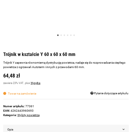
Trójnik w kształcie Y 60 x 60 x 60 mm
Trójnik Y zapewnia równomierną dystrybucję powietrza, nadaje się do rozprowadzania ciepłego
powietrza z ogrzewań Autoterm i innych z przewodami 60 mm.
64,48 zł
zawiera 23% VAT , plus
Wysyłka
Pytanie dotyczące artykułu
Towar na zamówienie
Numer artykułu:
77361
EAN:
4262443960693
Kategoria:
Wyloty powietrza
Opis