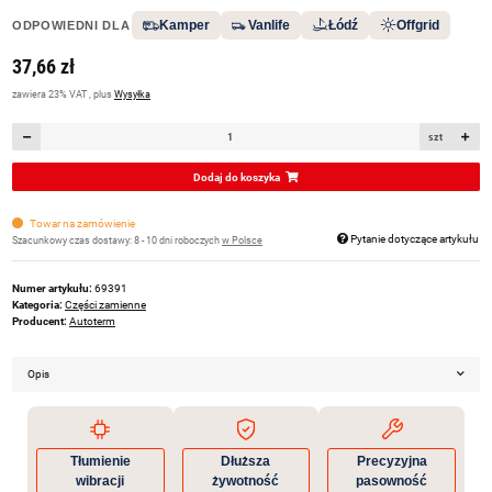
Kamper
Vanlife
Łódź
Offgrid
ODPOWIEDNI DLA
37,66 zł
zawiera 23% VAT , plus
Wysyłka
szt
Dodaj do koszyka
Towar na zamówienie
Pytanie dotyczące artykułu
Szacunkowy czas dostawy:
8 - 10 dni roboczych
w Polsce
Numer artykułu:
69391
Kategoria:
Części zamienne
Producent:
Autoterm
Opis
Tłumienie
Dłuższa
Precyzyjna
wibracji
żywotność
pasowność