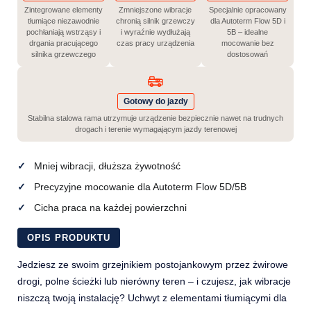
Zintegrowane elementy
Zmniejszone wibracje
Specjalnie opracowany
tłumiące niezawodnie
chronią silnik grzewczy
dla Autoterm Flow 5D i
pochłaniają wstrząsy i
i wyraźnie wydłużają
5B – idealne
drgania pracującego
czas pracy urządzenia
mocowanie bez
silnika grzewczego
dostosowań
Gotowy do jazdy
Stabilna stalowa rama utrzymuje urządzenie bezpiecznie nawet na trudnych
drogach i terenie wymagającym jazdy terenowej
Mniej wibracji, dłuższa żywotność
Precyzyjne mocowanie dla Autoterm Flow 5D/5B
Cicha praca na każdej powierzchni
OPIS PRODUKTU
Jedziesz ze swoim grzejnikiem postojankowym przez żwirowe
drogi, polne ścieżki lub nierówny teren – i czujesz, jak wibracje
niszczą twoją instalację? Uchwyt z elementami tłumiącymi dla