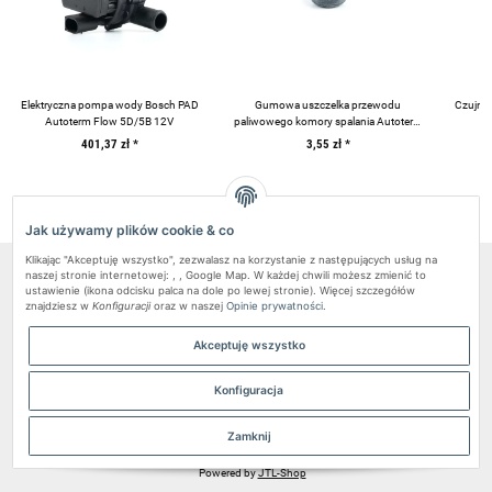
Elektryczna pompa wody Bosch PAD
Gumowa uszczelka przewodu
Czujnik
Autoterm Flow 5D/5B 12V
paliwowego komory spalania Autoterm
AIR 4D, FLOW 5, FLOW 14D
401,37 zł
*
3,55 zł
*
Jak używamy plików cookie & co
Klikając "Akceptuję wszystko", zezwalasz na korzystanie z następujących usług na
naszej stronie internetowej: , , Google Map. W każdej chwili możesz zmienić to
Pundmann Sp.z o.o.
ustawienie (ikona odcisku palca na dole po lewej stronie). Więcej szczegółów
znajdziesz w
Konfiguracji
oraz w naszej
Opinie prywatności
.
Informacje
Obsługa klienta
Akceptuję wszystko
Kontakt
Konfiguracja
Serwis
Zamknij
* Wszystkie ceny zawierają podatek VAT, plus
przesyłka
.
Powered by
JTL-Shop