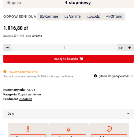
Stopnie
4-stopniowy
Kamper
Vanlife
Łódź
Offgrid
ODPOWIEDNI DLA
1.916,80 zł
zawiera 23% VAT , plus
Wysyłka
szt
Dodaj do koszyka
Towar na zamówienie
Pytanie dotyczące artykułu
Szacunkowy czas dostawy:
8 - 10 dni roboczych
w Polsce
Numer artykułu:
72736
Kategoria:
Części zamienne
Producent:
Autoterm
Opis