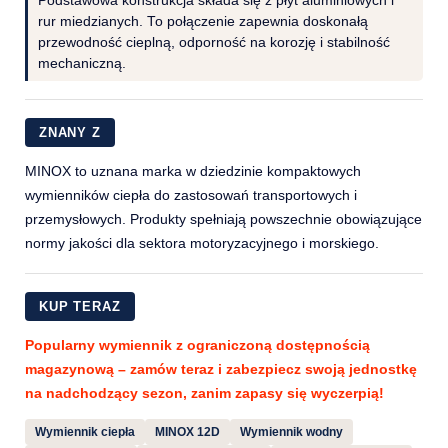
Podstawowa konstrukcja składa się z płyt aluminiowych i
rur miedzianych. To połączenie zapewnia doskonałą
przewodność cieplną, odporność na korozję i stabilność
mechaniczną.
ZNANY Z
MINOX to uznana marka w dziedzinie kompaktowych
wymienników ciepła do zastosowań transportowych i
przemysłowych. Produkty spełniają powszechnie obowiązujące
normy jakości dla sektora motoryzacyjnego i morskiego.
KUP TERAZ
Popularny wymiennik z ograniczoną dostępnością
magazynową – zamów teraz i zabezpiecz swoją jednostkę
na nadchodzący sezon, zanim zapasy się wyczerpią!
Wymiennik ciepła
MINOX 12D
Wymiennik wodny