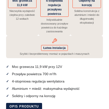
Moc grzewcza
4-stopniowa
Odporny na
11,9 kW
regulacja
korozję
przepływu
Niezwykła wydajność
Solidna konstrukcja z
powietrza
cieplna przy zaledwie
aluminium i miedzi do
12 woltach
długotrwałej
Indywidualnie
eksploatacji
dostosowany przepływ
powietrza do każdego
zastosowania
Łatwa instalacja
Szybki i bezproblemowy montaż w pojazdach i maszynach
Moc grzewcza 11,9 kW przy 12V
Przepływ powietrza 700 m³/h
4-stopniowa regulacja wentylatora
Aluminium + miedź: maksymalna wydajność
Solidny i odporny na korozję
OPIS PRODUKTU