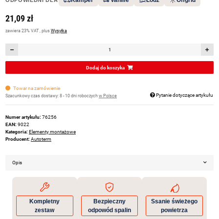
21,09 zł
zawiera 23% VAT , plus
Wysyłka
Dodaj do koszyka
Towar na zamówienie
Pytanie dotyczące artykułu
Szacunkowy czas dostawy:
8 - 10 dni roboczych
w Polsce
Numer artykułu:
76256
EAN:
9022
Kategoria:
Elementy montażowe
Producent:
Autoterm
Opis
Kompletny
Bezpieczny
Ssanie świeżego
zestaw
odpowód spalin
powietrza