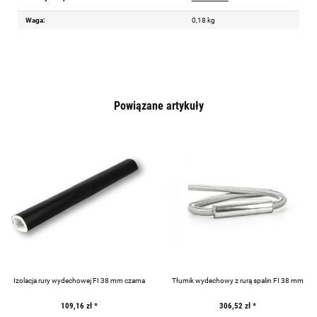
Waga:
0,18 kg
Powiązane artykuły
Izolacja rury wydechowej FI 38 mm czarna
Tłumik wydechowy z rurą spalin FI 38 mm
109,16 zł
*
306,52 zł
*