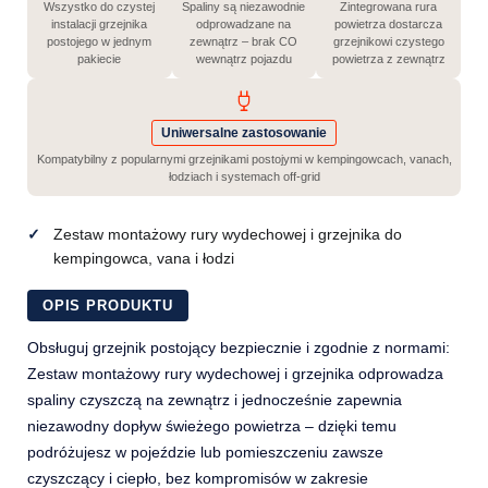
Wszystko do czystej
Spaliny są niezawodnie
Zintegrowana rura
instalacji grzejnika
odprowadzane na
powietrza dostarcza
postojego w jednym
zewnątrz – brak CO
grzejnikowi czystego
pakiecie
wewnątrz pojazdu
powietrza z zewnątrz
Uniwersalne zastosowanie
Kompatybilny z popularnymi grzejnikami postojymi w kempingowcach, vanach,
łodziach i systemach off-grid
Zestaw montażowy rury wydechowej i grzejnika do
kempingowca, vana i łodzi
OPIS PRODUKTU
Obsługuj grzejnik postojący bezpiecznie i zgodnie z normami:
Zestaw montażowy rury wydechowej i grzejnika odprowadza
spaliny czyszczą na zewnątrz i jednocześnie zapewnia
niezawodny dopływ świeżego powietrza – dzięki temu
podróżujesz w pojeździe lub pomieszczeniu zawsze
czyszczący i ciepło, bez kompromisów w zakresie