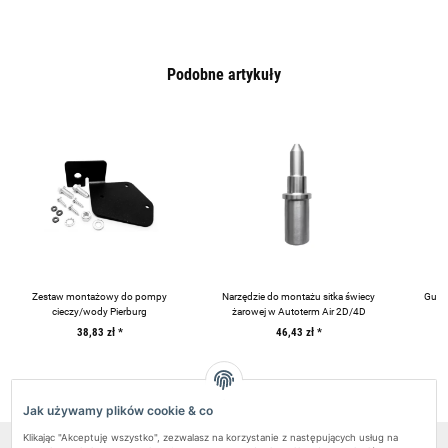
Podobne artykuły
Zestaw montażowy do pompy
Narzędzie do montażu sitka świecy
Gumo
cieczy/wody Pierburg
żarowej w Autoterm Air 2D/4D
38,83 zł
*
46,43 zł
*
Jak używamy plików cookie & co
Klikając "Akceptuję wszystko", zezwalasz na korzystanie z następujących usług na